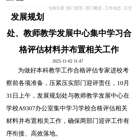
当前位置:
部门首页
-
部门概况
-
工作动态
- 正文
发展规划
处、教师教学发展中心集中学习合
格评估材料并布置相关工作
2025-11-02 11:47
为
做好
本科教学工作合格评估专家进校
考
察
前各项准备，压紧压实部门迎评责任，
10
月
31
日
上午，
发展规划处与教师教学发展中心在
学校
A9307
办公室集中
学习
学校
合格评估
相关
材料
并布置相关工作，
确保两部门迎评工作有
序衔接、高效落地。