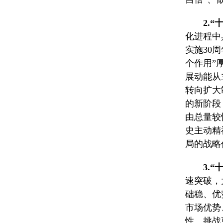
2.
化进程中
实施30
个作用”
展动能从
转向扩大
的新阶段
由总量较
史主动精
局的战略
3.
速突破，
础稳、优
市场优势
性、挑战