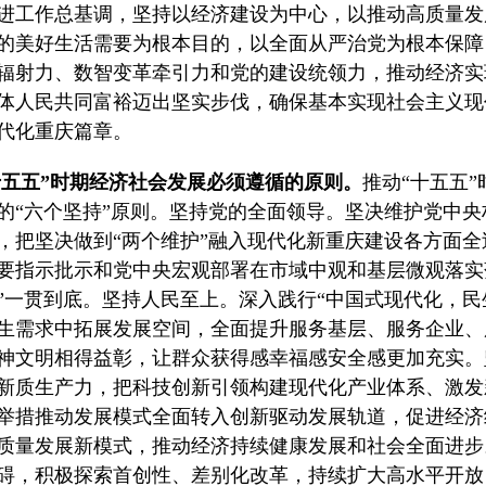
进工作总基调，坚持以经济建设为中心，以推动高质量发
的美好生活需要为根本目的，以全面从严治党为根本保障
辐射力、数智变革牵引力和党的建设统领力，推动经济实
体人民共同富裕迈出坚实步伐，确保基本实现社会主义现
代化重庆篇章。
“十五五”时期经济社会发展必须遵循的原则。
推动“十五五
的“六个坚持”原则。坚持党的全面领导。坚决维护党中央
，把坚决做到“两个维护”融入现代化新重庆建设各方面
要指示批示和党中央宏观部署在市域中观和基层微观落实
”一贯到底。坚持人民至上。深入践行“中国式现代化，民
生需求中拓展发展空间，全面提升服务基层、服务企业、
神文明相得益彰，让群众获得感幸福感安全感更加充实。
新质生产力，把科技创新引领构建现代化产业体系、激发
举措推动发展模式全面转入创新驱动发展轨道，促进经济
质量发展新模式，推动经济持续健康发展和社会全面进步
碍，积极探索首创性、差别化改革，持续扩大高水平开放