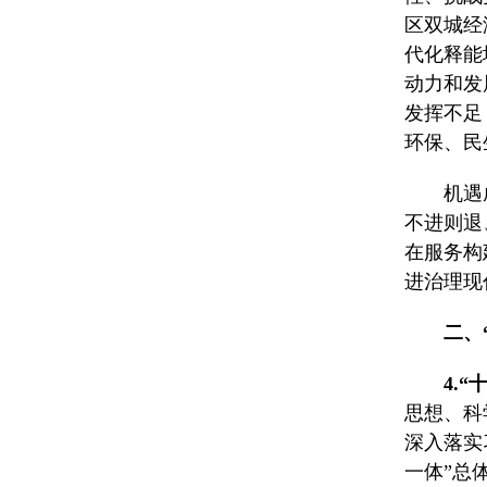
区双城经
代化释能
动力和发
发挥不足
环保、民
机遇
不进则退
在服务构
进治理现
二、
4.
思想、科
深入落实
一体”总