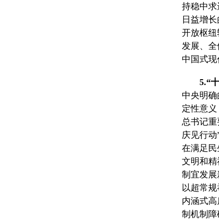
持稳中求
日益增长
开放枢纽
发展、全
中国式现
5.
中央明确
定性意义
总书记重
庆见行动
在满足民
文明和精
制宜发展
以超常规
内涵式高
制机制障