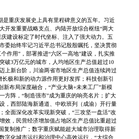
时期是重庆发展史上具有里程碑意义的五年。习近
大开发重要战略支点、内陆开放综合枢纽“两大
重庆建设标定了时代坐标、注入了强大动力。五
市委始终牢记习近平总书记殷殷嘱托，坚决贯彻
个作用”，部署推进“六区一高地”建设，扎实推
突破3万亿元的城市，人均地区生产总值超过10
迈上新台阶，川渝两省市地区生产总值连续跨过
要增长极和新的动力源作用更好发挥；科技创新引
科技创新布局深度融合，“产业大脑+未来工厂”新模
一方阵，“制造强市”成为重庆的响亮名片；扩大
设，西部陆海新通道、中欧班列（成渝）开行量
；全面深化改革实现新突破，“三攻坚一盘活”改
增效，民营经济增加值占地区生产总值比重超过
全国复制推广；数字重庆赋能超大城市治理取得新
数字化城市运行和治理中心高效运行，“大综合