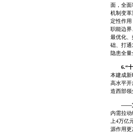
面，全面
机制变革
定性作用
职能边界
最优化、
础、打通
隐患全量
6.
本建成新
高水平开
造西部领
——
内需拉动
上4万亿
源作用更