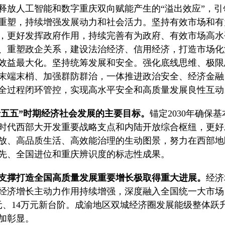
释放人工智能和数字重庆双向赋能产生的“溢出效应”，
重塑，持续增强发展动力和社会活力。坚持有效市场和有
，更好发挥政府作用，持续完善有为政府、有效市场高水
、重塑政企关系，建设法治经济、信用经济，打造市场化
效益最大化。坚持统筹发展和安全。强化底线思维、极限
末端末梢、加强群防群治，一体推进政治安全、经济金融
全过程闭环管控，实现高水平安全和高质量发展良性互动
“十五五”时期经济社会发展的主要目标。
锚定2030年确
时代西部大开发重要战略支点和内陆开放综合枢纽，更好
放、高品质生活、高效能治理的生动图景，努力在西部地
先、全国进位和重庆辨识度的标志性成果。
支撑打造全国高质量发展重要增长极取得重大进展。
经济
经济增长主动力作用持续增强，深度融入全国统一大市场
元、14万元新台阶。成渝地区双城经济圈发展能级整体
加彰显。