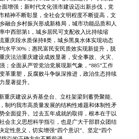
全面增强；新时代文化强市建设迈出新步伐，党
城市精神不断彰显，全社会文明程度不断提高，文
乡融合乡村振兴形成新格局，城市功能品质和人
率中西部第1，城乡居民可支配收入比持续缩
流重庆段水质保持Ⅱ类，城乡黑臭水体实现动态
均水平30%；惠民富民安民质效实现新提升，脱
重庆法治重庆建设成效显著，安全事故、火灾、
；全面从严管党治党展现新气象，“885”工作
变革重塑，反腐败斗争纵深推进，政治生态持续
力显著提升。
化新重庆建设从夯基垒台、立柱架梁到蓄势聚能、
，制约我市高质量发展的结构性难题和体制性矛
势全面提升。过去五年成就的取得，根本在于以
社会主义思想科学指引，也是广大干部群众团结
决定性意义，切实增强“四个意识”、坚定“四个
记指引的正确方向不断前进。