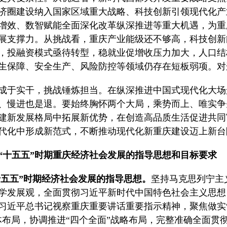
济圈建设纳入国家区域重大战略、科技创新引领现代化产
增效、数智赋能全面深化改革纵深推进等重大机遇，为重
展支撑力。从挑战看，重庆产业能级还不够高，科技创新
，投融资模式亟待转型，稳就业促增收压力加大，人口结
生保障、安全生产、风险防控等领域仍存在短板弱项。对
成于实干，挑战锤炼担当。在纵深推进中国式现代化大场
、慢进也是退。要始终胸怀两个大局，乘势而上、唯实争
建新发展格局中拓展新优势，在创造高品质生活促进共同
代化中形成新范式，不断推动现代化新重庆建设迈上新台
“十五五”时期重庆经济社会发展的指导思想和目标要求
“十五五”时期经济社会发展的指导思想。
坚持马克思列宁主
学发展观，全面贯彻习近平新时代中国特色社会主义思想
习近平总书记视察重庆重要讲话重要指示精神，聚焦做实“
体布局，协调推进“四个全面”战略布局，完整准确全面贯