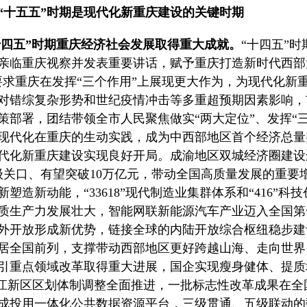
“十五五”时期是现代化新重庆建设的关键时期
“十四五”时期重庆经济社会发展取得重大成就。
“十四五”
亲临重庆视察并发表重要讲话，赋予重庆打造新时代西部
要求重庆在发挥“三个作用”上展现更大作为，为现代化新
对错综复杂形势和世纪疫情冲击等多重超预期因素影响，
策部署，团结带领全市人民聚焦做实“两大定位”、发挥“三
现代化在重庆的生动实践，成为中西部地区首个经济总量
代化新重庆建设实现良好开局。成渝地区双城经济圈建设
级关口、有望突破10万亿元，带动全国高质量发展的重
新塑造新动能，“33618”现代制造业集群体系和“416”
质生产力发展壮大，智能网联新能源汽车产业迈入全国第
外开放形成新优势，链接全球的内陆开放综合枢纽稳步建
居全国前列，支撑带动西部地区更好跨越山海、走向世界
引重点领域改革取得重大进展，国企实现瘦身健体、提质
两江新区区划体制调整全面推进，一批标志性改革成果在
成投用一体化公共数据资源平台，三级贯通、五级联动的