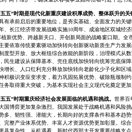
“十五五”时期是现代化新重庆建设积厚成势、整体跃升的关
具有承前启后的重要地位，是夯实基础、全面发力的关键
周年、长江经济带发展战略实施10周年、成渝地区双城经济
厚植新优势、跨越新关口、开创新局面的战略窗口期。全
主要依靠传统要素驱动加快转向创新驱动新质生产力发展
制度型开放、放大枢纽综合效能的新阶段，治理模式从数
，民生建设从保障基本、兜住底线加快转向统筹兜底保障
快增长、人口红利充分释放加快转向老龄化少子化和区域
神积极识变应变求变，着力巩固拓展优势、破除瓶颈制约
任务取得重大突破，为基本实现社会主义现代化奠定更加
“十五五”时期重庆经济社会发展面临的机遇和挑战。
世界百
大国博弈更加复杂激烈。我国发展处于战略机遇和风险挑
势多、韧性强、潜能大，长期向好的支撑条件和基本趋势
、完整产业体系优势、丰富人才资源优势更加彰显。综合
更具复杂性。从机遇看，新时代西部大开发重要战略支点