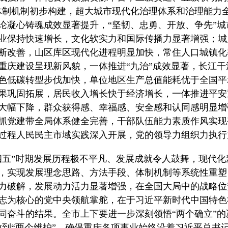
体制机制初步构建，超大城市现代化治理体系和治理能力
论凝心铸魂成效显著提升，“坚韧、忠勇、开放、争先”
业保持快速增长，文化软实力和国际传播力显著增强；城
断改善，山区库区现代化进程明显加快，常住人口城镇化
重庆建设呈现新风貌，一体推进“九治”成效显著，长江干
色低碳转型步伐加快，单位地区生产总值能耗优于全国平
果巩固拓展，居民收入增长快于经济增长，一体推进平安
大幅下降，群众获得感、幸福感、安全感和认同感明显增强
抓党建带全局体系健全完善，干部队伍能力素质作风实现
过程人民民主市域实践深入开展，党的领导力组织力执行
四五”时期发展历程极不平凡、发展成就令人鼓舞，现代
，实现发展理念思路、方法手段、体制机制等系统性重塑
力破解，发展动力活力显著增强，在全国大局中的战略位
志为核心的党中央领航掌舵，在于习近平新时代中国特色
同奋斗的结果。全市上下要进一步深刻领悟“两个确立”的
做到“两个维护”，确保重庆各项事业始终沿着习近平总书